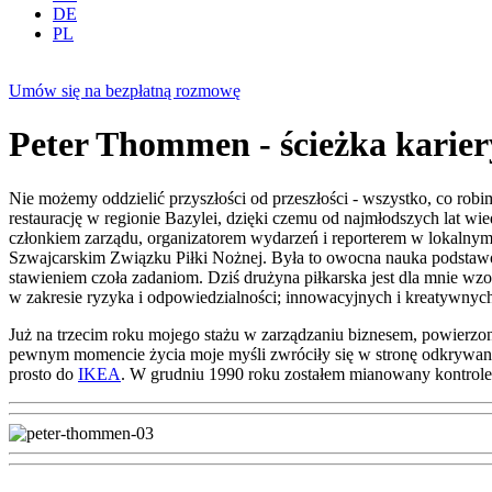
DE
PL
Umów się na bezpłatną rozmowę
Peter Thommen - ścieżka karier
Nie możemy oddzielić przyszłości od przeszłości - wszystko, co robimy
restaurację w regionie Bazylei, dzięki czemu od najmłodszych lat wi
członkiem zarządu, organizatorem wydarzeń i reporterem w lokalnym
Szwajcarskim Związku Piłki Nożnej. Była to owocna nauka podstaw
stawieniem czoła zadaniom. Dziś drużyna piłkarska jest dla mnie wzo
w zakresie ryzyka i odpowiedzialności; innowacyjnych i kreatywnyc
Już na trzecim roku mojego stażu w zarządzaniu biznesem, powierzo
pewnym momencie życia moje myśli zwróciły się w stronę odkrywania 
prosto do
IKEA
. W grudniu 1990 roku zostałem mianowany kontrol