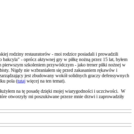
kiej rodziny restauratorów
- moi rodzice posiadali i prowadzili
o bakcyla"
- oprócz aktywnej gry w piłkę nożną przez 15 lat, byłem
m pierwszym szkoleniem przywódczym - jako trener piłki nożnej w
bisty.
Nigdy nie wzbraniałem się przed zakasaniem rękawów i
zarządzający jest zbudowany wokół solidnych graczy defensywnych
ku pola (
tutaj
więcej na ten temat).
łużyłem na tę posadę dzięki mojej wiarygodności i uczciwości. W
które otworzyły mi poszukiwane przeze mnie drzwi i zaprowadziły