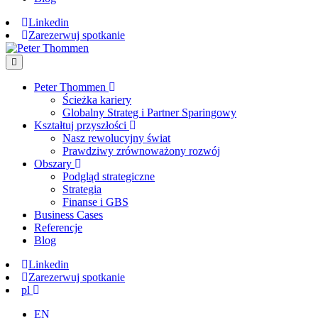
Linkedin
Zarezerwuj spotkanie
Peter Thommen
Ścieżka kariery
Globalny Strateg i Partner Sparingowy
Kształtuj przyszłości
Nasz rewolucyjny świat
Prawdziwy zrównoważony rozwój
Obszary
Podgląd strategiczne
Strategia
Finanse i GBS
Business Cases
Referencje
Blog
Linkedin
Zarezerwuj spotkanie
pl
EN