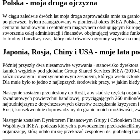
Polska - moja druga ojczyzna
W ciągu zaledwie dwóch lat moja droga zaprowadziła mnie za granicę
po pierwsze, byłem zaangażowany w pionierski okres IKEA Polska, 
centrami handlowymi i centralnym magazynem obsługującym Europę Ś
stworzenia całej administracji i finansów, obejmującej wszystkie fu
to trudny i burzliwy czas, który miał również ogromny wpływ na mo
Japonia, Rosja, Chiny i USA - moje lata p
Później przyszły dwa niesamowite wyzwania - stanowisko dyrektora f
kamień węgielny pod globalne Group Shared Services IKEA (2010-11)
zróżnicowanym i międzynarodowym zespołem, którego wielu członków
Dla mnie było to jedno z najlepszych środowisk pracy, w jakim kied
Następnie zostałem przeniesiony do Rosji, aby stać się częścią or
kwadratowych powierzchni handlowej, przyciągających 260 milionów 
najtrudniejszym z dotychczasowych okresów zarządzania kryzysem i
Rosji, konsekwentnie doprowadzany do granic moich możliwości, zw
Następnie zostałem Dyrektorem Finansowym Grupy i Członkiem Rady
Wspólnych IKEA, podczas których z powodzeniem przekształciliśmy 
organizację, którą udało mi się przekazać zespołowi ds. globalnej t