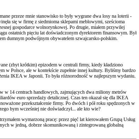
ane przeze mnie stanowisko to były wygrane dwa losy na loterii -
inęła się w firmę z siedmioma sklepami meblowymi, sześcioma
esnej gospodarce wolnorynkowej. Po drugie, miałem przywilej
 ciągu ostatnich pięciu lat doświadczonym dyrektorem finansowym. Był
u jestem dumnym podwójnym obywatelem szwajcarsko-polskim.
ane (zbyt krótkim) epizodem w centrali firmy, kiedy kładziono
w Polsce, ale w kontekście zupełnie innej kultury. Byliśmy bardzo
żenia IKEA w Japonii. To była różnorodność w najlepszym wydaniu.
emców w 14 centrach handlowych, zajmujących dwa miliony metrów
ardów euro sprzedaży detalicznej. Czas ten okazał się dla IKEA
wnoważone przekształcenie firmy. Po dwóch i pół roku spędzonych w
go bym wcześniej nie doświadczył... ale kto wie?
rzymałem wymarzoną pracę: przez pięć lat kierowałem Grupą Usług
onych w jedną, dobrze skomunikowaną i zintegrowaną globalną