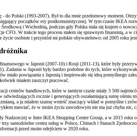
 - do Polski (1993-2007). Był to dla mnie przełomowy moment. Otrzym
sięgający początków ery postkomunistycznej. W tym czasie IKEA rozw
rodkową i Wschodnią, podczas gdy Polska stała się krajem o nowocz
nkcje CFO. W trakcie tego procesu stałem się sprawnym finansistą, a w
je życie osobiste i przyniósł mi polskie obywatelstwo: od 2005 rok
odróżnika
inansowego w Japonii (2007-10) i Rosji (2011-13), które były przeryw
. Zadania w Japonii były bardzo podobne do tych, które wykonywałem 
 miało powiązania z Japonią i inspirowało się ideą pomyślnego zało
ykolwiek miałem zaszczyt pracować.
ganizacji centrów handlowych, które w tamtym czasie miały 3 500 naj
odwiedzających rocznie i generujących oszałamiającą sumę ośmiu mili
 zmianą, a ja miałem szansę wnieść znaczący wkład w pomyślne i zró
ykłem mawiać, że w moim życiu zawodowym nie ma już chyba nic, cze
 Nadzorczej w Inter IKEA Shopping Center Group, a w 2015 roku ot
trzy samodzielne centra usług w Polsce, Chinach i Stanach Zjednocz
ransformacji przed moim odejściem w 2020 roku.