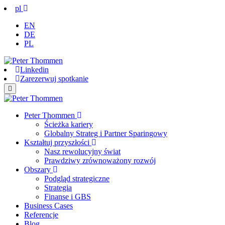
pl
EN
DE
PL
Linkedin
Zarezerwuj spotkanie
Peter Thommen
Ścieżka kariery
Globalny Strateg i Partner Sparingowy
Kształtuj przyszłości
Nasz rewolucyjny świat
Prawdziwy zrównoważony rozwój
Obszary
Podgląd strategiczne
Strategia
Finanse i GBS
Business Cases
Referencje
Blog