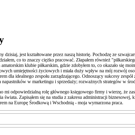
y
 dzisiaj, jest kształtowane przez naszą historię.
Pochodzę ze szwajcars
edziałem, co to znaczy ciężko pracować.
Złapałem również "piłkarskieg
 amatorskim klubie piłkarskim, gdzie zdobyłem to, co okazało się moi
owych umiejętności życiowych i miała duży wpływ na mój rozwój oso
rem dla idealnego zespołu zarządzającego.
Odnoszący sukcesy zespół 
h napastników w marketingu i sprzedaży; rozważnych strategów w środ
no mi odpowiedzialną rolę głównego księgowego firmy i wierzę, że zas
świata. Zapisałem się na studia z zakresu administracji biznesowej, 
erem na Europę Środkową i Wschodnią - moja wymarzona praca.