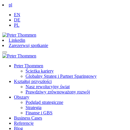
pl
EN
DE
PL
Linkedin
Zarezerwuj spotkanie
Peter Thommen
Ścieżka kariery
Globalny Strateg i Partner Sparingowy
Kształtuj przyszłości
Nasz rewolucyjny świat
Prawdziwy zrównoważony rozwój
Obszary
Podgląd strategiczne
Strategia
Finanse i GBS
Business Cases
Referencje
Blog