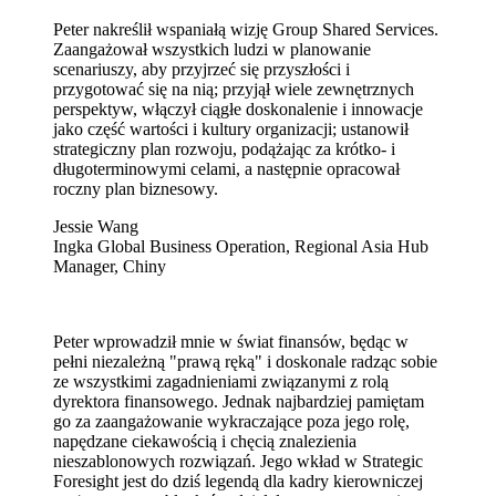
Peter nakreślił wspaniałą wizję Group Shared Services.
Zaangażował wszystkich ludzi w planowanie
scenariuszy, aby przyjrzeć się przyszłości i
przygotować się na nią; przyjął wiele zewnętrznych
perspektyw, włączył ciągłe doskonalenie i innowacje
jako część wartości i kultury organizacji; ustanowił
strategiczny plan rozwoju, podążając za krótko- i
długoterminowymi celami, a następnie opracował
roczny plan biznesowy.
Jessie Wang
Ingka Global Business Operation, Regional Asia Hub
Manager, Chiny
Peter wprowadził mnie w świat finansów, będąc w
pełni niezależną "prawą ręką" i doskonale radząc sobie
ze wszystkimi zagadnieniami związanymi z rolą
dyrektora finansowego. Jednak najbardziej pamiętam
go za zaangażowanie wykraczające poza jego rolę,
napędzane ciekawością i chęcią znalezienia
nieszablonowych rozwiązań. Jego wkład w Strategic
Foresight jest do dziś legendą dla kadry kierowniczej