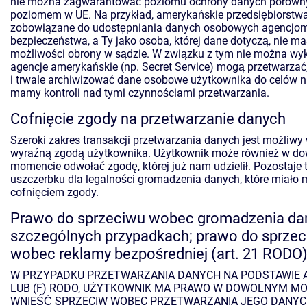
nie można zagwarantować poziomu ochrony danych porówn
poziomem w UE. Na przykład, amerykańskie przedsiębiorstw
zobowiązane do udostępniania danych osobowych agencjo
bezpieczeństwa, a Ty jako osoba, której dane dotyczą, nie m
możliwości obrony w sądzie. W związku z tym nie można wyk
agencje amerykańskie (np. Secret Service) mogą przetwarzać
i trwale archiwizować dane osobowe użytkownika do celów n
mamy kontroli nad tymi czynnościami przetwarzania.
Cofnięcie zgody na przetwarzanie danych
Szeroki zakres transakcji przetwarzania danych jest możliwy
wyraźną zgodą użytkownika. Użytkownik może również w d
momencie odwołać zgodę, której już nam udzielił. Pozostaje 
uszczerbku dla legalności gromadzenia danych, które miało 
cofnięciem zgody.
Prawo do sprzeciwu wobec gromadzenia da
szczególnych przypadkach; prawo do sprze
wobec reklamy bezpośredniej (art. 21 RODO
W PRZYPADKU PRZETWARZANIA DANYCH NA PODSTAWIE ART
LUB (F) RODO, UŻYTKOWNIK MA PRAWO W DOWOLNYM M
WNIEŚĆ SPRZECIW WOBEC PRZETWARZANIA JEGO DANY