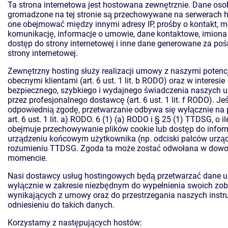
Ta strona internetowa jest hostowana zewnętrznie. Dane os
gromadzone na tej stronie są przechowywane na serwerach 
one obejmować między innymi adresy IP, prośby o kontakt, m
komunikację, informacje o umowie, dane kontaktowe, imiona 
dostęp do strony internetowej i inne dane generowane za po
strony internetowej.
Zewnętrzny hosting służy realizacji umowy z naszymi potenc
obecnymi klientami (art. 6 ust. 1 lit. b RODO) oraz w interesie
bezpiecznego, szybkiego i wydajnego świadczenia naszych u
przez profesjonalnego dostawcę (art. 6 ust. 1 lit. f RODO). Je
odpowiednią zgodę, przetwarzanie odbywa się wyłącznie na
art. 6 ust. 1 lit. a) RODO. 6 (1) (a) RODO i § 25 (1) TTDSG, o i
obejmuje przechowywanie plików cookie lub dostęp do infor
urządzeniu końcowym użytkownika (np. odciski palców urzą
rozumieniu TTDSG. Zgoda ta może zostać odwołana w dow
momencie.
Nasi dostawcy usług hostingowych będą przetwarzać dane 
wyłącznie w zakresie niezbędnym do wypełnienia swoich zo
wynikających z umowy oraz do przestrzegania naszych instru
odniesieniu do takich danych.
Korzystamy z następujących hostów: