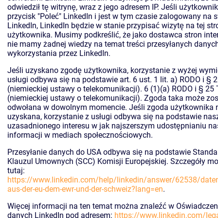
odwiedził tę witrynę, wraz z jego adresem IP. Jeśli użytkownik
przycisk "Poleć" LinkedIn i jest w tym czasie zalogowany na
LinkedIn, LinkedIn będzie w stanie przypisać wizytę na tej st
użytkownika. Musimy podkreślić, że jako dostawca stron int
nie mamy żadnej wiedzy na temat treści przesyłanych danych 
wykorzystania przez LinkedIn.
Jeśli uzyskano zgodę użytkownika, korzystanie z wyżej wymi
usługi odbywa się na podstawie art. 6 ust. 1 lit. a) RODO i 
(niemieckiej ustawy o telekomunikacji). 6 (1)(a) RODO i § 2
(niemieckiej ustawy o telekomunikacji). Zgoda taka może zo
odwołana w dowolnym momencie. Jeśli zgoda użytkownika n
uzyskana, korzystanie z usługi odbywa się na podstawie na
uzasadnionego interesu w jak najszerszym udostępnianiu n
informacji w mediach społecznościowych.
Przesyłanie danych do USA odbywa się na podstawie Stand
Klauzul Umownych (SCC) Komisji Europejskiej. Szczegóły m
tutaj:
https://www.linkedin.com/help/linkedin/answer/62538/date
aus-der-eu-dem-ewr-und-der-schweiz?lang=en
.
Więcej informacji na ten temat można znaleźć w Oświadczen
danych LinkedIn pod adresem:
https://www.linkedin.com/lega