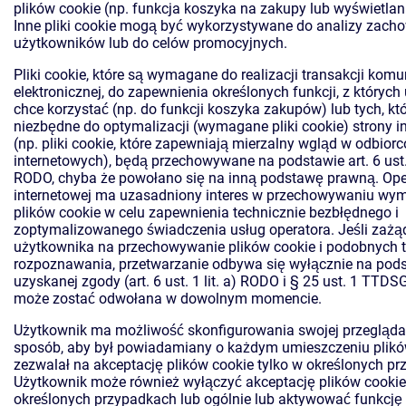
plików cookie (np. funkcja koszyka na zakupy lub wyświetlan
Inne pliki cookie mogą być wykorzystywane do analizy zach
użytkowników lub do celów promocyjnych.
Pliki cookie, które są wymagane do realizacji transakcji komu
elektronicznej, do zapewnienia określonych funkcji, z których
chce korzystać (np. do funkcji koszyka zakupów) lub tych, kt
niezbędne do optymalizacji (wymagane pliki cookie) strony i
(np. pliki cookie, które zapewniają mierzalny wgląd w odbior
internetowych), będą przechowywane na podstawie art. 6 ust. 1
RODO, chyba że powołano się na inną podstawę prawną. Oper
internetowej ma uzasadniony interes w przechowywaniu w
plików cookie w celu zapewnienia technicznie bezbłędnego i
zoptymalizowanego świadczenia usług operatora. Jeśli zaż
użytkownika na przechowywanie plików cookie i podobnych t
rozpoznawania, przetwarzanie odbywa się wyłącznie na pod
uzyskanej zgody (art. 6 ust. 1 lit. a) RODO i § 25 ust. 1 TTDS
może zostać odwołana w dowolnym momencie.
Użytkownik ma możliwość skonfigurowania swojej przeglądar
sposób, aby był powiadamiany o każdym umieszczeniu plików
zezwalał na akceptację plików cookie tylko w określonych p
Użytkownik może również wyłączyć akceptację plików cooki
określonych przypadkach lub ogólnie lub aktywować funkcj