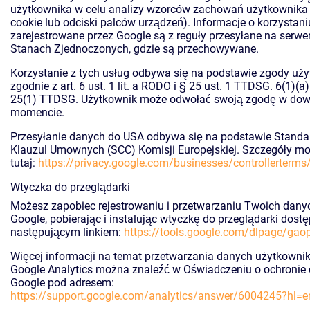
użytkownika w celu analizy wzorców zachowań użytkownika (
cookie lub odciski palców urządzeń). Informacje o korzystani
zarejestrowane przez Google są z reguły przesyłane na serwe
Stanach Zjednoczonych, gdzie są przechowywane.
Korzystanie z tych usług odbywa się na podstawie zgody uż
zgodnie z art. 6 ust. 1 lit. a RODO i § 25 ust. 1 TTDSG. 6(1)(a
25(1) TTDSG. Użytkownik może odwołać swoją zgodę w do
momencie.
Przesyłanie danych do USA odbywa się na podstawie Stand
Klauzul Umownych (SCC) Komisji Europejskiej. Szczegóły m
tutaj:
https://privacy.google.com/businesses/controllerterm
Wtyczka do przeglądarki
Możesz zapobiec rejestrowaniu i przetwarzaniu Twoich dany
Google, pobierając i instalując wtyczkę do przeglądarki dost
następującym linkiem:
https://tools.google.com/dlpage/gao
Więcej informacji na temat przetwarzania danych użytkownik
Google Analytics można znaleźć w Oświadczeniu o ochronie
Google pod adresem:
https://support.google.com/analytics/answer/6004245?hl=e