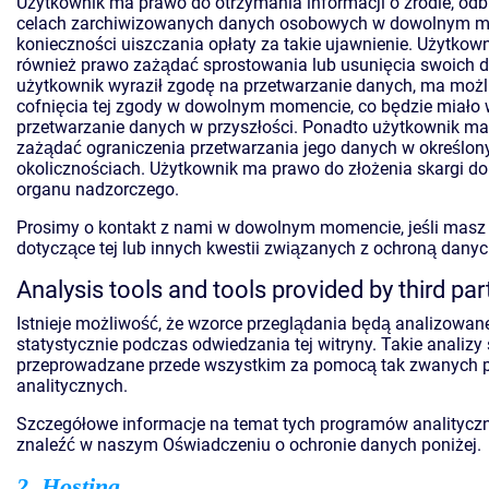
Użytkownik ma prawo do otrzymania informacji o źródle, odb
celach zarchiwizowanych danych osobowych w dowolnym m
konieczności uiszczania opłaty za takie ujawnienie. Użytkow
również prawo zażądać sprostowania lub usunięcia swoich d
użytkownik wyraził zgodę na przetwarzanie danych, ma moż
cofnięcia tej zgody w dowolnym momencie, co będzie miało
przetwarzanie danych w przyszłości. Ponadto użytkownik m
zażądać ograniczenia przetwarzania jego danych w określon
okolicznościach. Użytkownik ma prawo do złożenia skargi d
organu nadzorczego.
Prosimy o kontakt z nami w dowolnym momencie, jeśli masz
dotyczące tej lub innych kwestii związanych z ochroną danyc
Analysis tools and tools provided by third par
Istnieje możliwość, że wzorce przeglądania będą analizowan
statystycznie podczas odwiedzania tej witryny. Takie analizy
przeprowadzane przede wszystkim za pomocą tak zwanych
analitycznych.
Szczegółowe informacje na temat tych programów analityc
znaleźć w naszym Oświadczeniu o ochronie danych poniżej.
2. Hosting