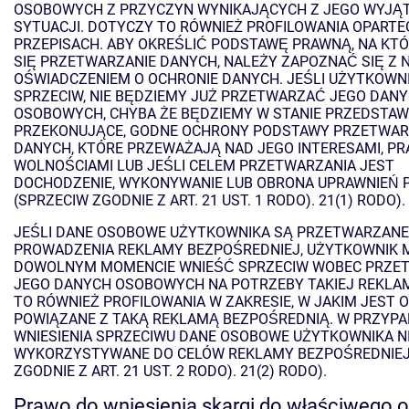
OSOBOWYCH Z PRZYCZYN WYNIKAJĄCYCH Z JEGO WYJĄ
SYTUACJI. DOTYCZY TO RÓWNIEŻ PROFILOWANIA OPARTE
PRZEPISACH. ABY OKREŚLIĆ PODSTAWĘ PRAWNĄ, NA KTÓ
SIĘ PRZETWARZANIE DANYCH, NALEŻY ZAPOZNAĆ SIĘ Z 
OŚWIADCZENIEM O OCHRONIE DANYCH. JEŚLI UŻYTKOWNI
SPRZECIW, NIE BĘDZIEMY JUŻ PRZETWARZAĆ JEGO DAN
OSOBOWYCH, CHYBA ŻE BĘDZIEMY W STANIE PRZEDSTAW
PRZEKONUJĄCE, GODNE OCHRONY PODSTAWY PRZETWAR
DANYCH, KTÓRE PRZEWAŻAJĄ NAD JEGO INTERESAMI, PR
WOLNOŚCIAMI LUB JEŚLI CELEM PRZETWARZANIA JEST
DOCHODZENIE, WYKONYWANIE LUB OBRONA UPRAWNIEŃ
(SPRZECIW ZGODNIE Z ART. 21 UST. 1 RODO). 21(1) RODO).
JEŚLI DANE OSOBOWE UŻYTKOWNIKA SĄ PRZETWARZANE
PROWADZENIA REKLAMY BEZPOŚREDNIEJ, UŻYTKOWNIK 
DOWOLNYM MOMENCIE WNIEŚĆ SPRZECIW WOBEC PRZE
JEGO DANYCH OSOBOWYCH NA POTRZEBY TAKIEJ REKLA
TO RÓWNIEŻ PROFILOWANIA W ZAKRESIE, W JAKIM JEST 
POWIĄZANE Z TAKĄ REKLAMĄ BEZPOŚREDNIĄ. W PRZYP
WNIESIENIA SPRZECIWU DANE OSOBOWE UŻYTKOWNIKA N
WYKORZYSTYWANE DO CELÓW REKLAMY BEZPOŚREDNIEJ
ZGODNIE Z ART. 21 UST. 2 RODO). 21(2) RODO).
Prawo do wniesienia skargi do właściwego 