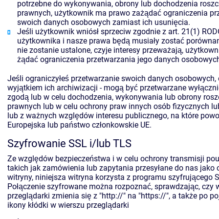
potrzebne do wykonywania, obrony lub dochodzenia rosz
prawnych, użytkownik ma prawo zażądać ograniczenia pr
swoich danych osobowych zamiast ich usunięcia.
Jeśli użytkownik wniósł sprzeciw zgodnie z art. 21(1) RO
użytkownika i nasze prawa będą musiały zostać porówna
nie zostanie ustalone, czyje interesy przeważają, użytkow
żądać ograniczenia przetwarzania jego danych osobowyc
Jeśli ograniczyłeś przetwarzanie swoich danych osobowych, d
wyjątkiem ich archiwizacji - mogą być przetwarzane wyłączn
zgodą lub w celu dochodzenia, wykonywania lub obrony ros
prawnych lub w celu ochrony praw innych osób fizycznych l
lub z ważnych względów interesu publicznego, na które powoł
Europejska lub państwo członkowskie UE.
Szyfrowanie SSL i/lub TLS
Ze względów bezpieczeństwa i w celu ochrony transmisji pouf
takich jak zamówienia lub zapytania przesyłane do nas jako 
witryny, niniejsza witryna korzysta z programu szyfrującego 
Połączenie szyfrowane można rozpoznać, sprawdzając, czy w
przeglądarki zmienia się z "http://" na "https://", a także po p
ikony kłódki w wierszu przeglądarki