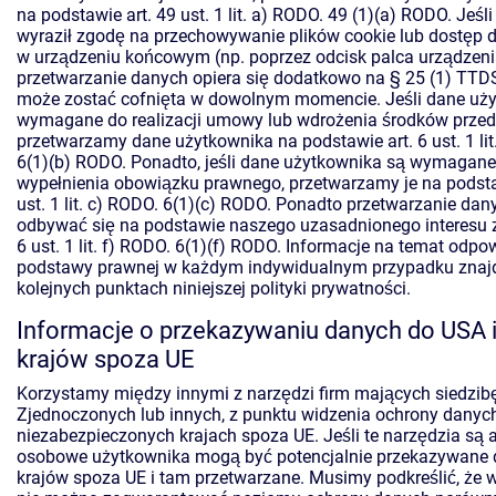
na podstawie art. 49 ust. 1 lit. a) RODO. 49 (1)(a) RODO. Jeśl
wyraził zgodę na przechowywanie plików cookie lub dostęp d
w urządzeniu końcowym (np. poprzez odcisk palca urządzeni
przetwarzanie danych opiera się dodatkowo na § 25 (1) TT
może zostać cofnięta w dowolnym momencie. Jeśli dane uż
wymagane do realizacji umowy lub wdrożenia środków prz
przetwarzamy dane użytkownika na podstawie art. 6 ust. 1 li
6(1)(b) RODO. Ponadto, jeśli dane użytkownika są wymagane
wypełnienia obowiązku prawnego, przetwarzamy je na podsta
ust. 1 lit. c) RODO. 6(1)(c) RODO. Ponadto przetwarzanie da
odbywać się na podstawie naszego uzasadnionego interesu z
6 ust. 1 lit. f) RODO. 6(1)(f) RODO. Informacje na temat odpo
podstawy prawnej w każdym indywidualnym przypadku znajd
kolejnych punktach niniejszej polityki prywatności.
Informacje o przekazywaniu danych do USA i
krajów spoza UE
Korzystamy między innymi z narzędzi firm mających siedzib
Zjednoczonych lub innych, z punktu widzenia ochrony danych
niezabezpieczonych krajach spoza UE. Jeśli te narzędzia są 
osobowe użytkownika mogą być potencjalnie przekazywane 
krajów spoza UE i tam przetwarzane. Musimy podkreślić, że w