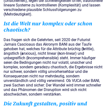
(Unsicherheit), legen die Schwierigkeiten offen, traditionelle
lineare Systeme zu kontrollieren (Komplexität) und lassen
verschiedene plausible Schlussfolgerungen zu
(Mehrdeutigkeit).
Ist die Welt nur komplex oder schon
chaotisch?
Das fragen sich die Gelehrten, seit 2020 der Futurist
Jamais Cascioaus das Akronym BANI aus der Taufe
gehoben hat, welches für die Attribute brüchig (
b
rittle),
ängstlich (
a
nxious), nicht linear (
n
on-linear) und
unbegreiflich (
i
ncomprehensible) steht. Immer häufiger
seien die Bedingungen nicht nur volatil, unsicher und
komplex, sondern geradezu chaotisch, die Ergebnisse nicht
nur schwer, sondern völlig unvorhersehbar und die
Konsequenzen nicht nur mehrdeutig, sondern
unverständlich und völlig verwirrend. Ob VUCA oder BANI,
zwei Sachen sind sicher: Der Wandel wird immer schneller
und das Phänomen der Disruption wird sich nicht
abschwächen, sondern verstärken.
Die Zukunft gestalten, positiv und